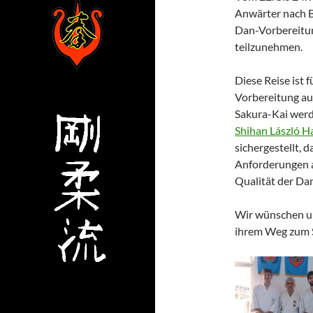
Anwärter nach
Dan-Vorbereitu
teilzunehmen.
Diese Reise ist 
Vorbereitung au
Sakura-Kai
werd
Shihan László H
sichergestellt, 
Anforderungen a
Qualität der Da
Wir wünschen un
ihrem Weg zum 