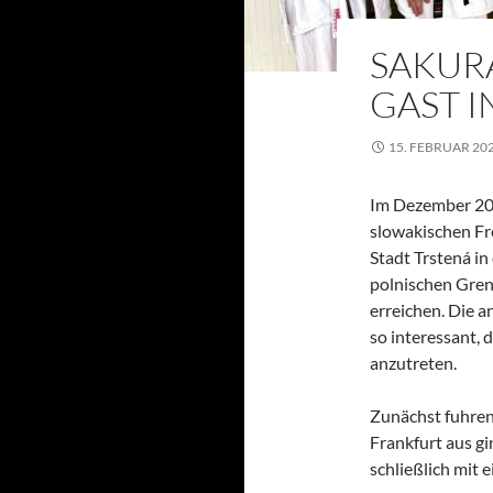
SAKUR
GAST I
15. FEBRUAR 20
Im Dezember 20
slowakischen Fr
Stadt Trstená in
polnischen Grenz
erreichen. Die 
so interessant, 
anzutreten.
Zunächst fuhren
Frankfurt aus gi
schließlich mit