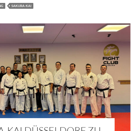
NG
SAKURA-KAI
A-KAI DÜSSELDORF ZU