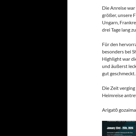
Die Anreise war
größer, unsere 
Ungarn, Frankre
drei Tage lang zu
Für den hervorr
besonders bei S
Highlight war di
und äußerst leck
gut geschmeckt.
Die Zeit verging
Heimreise antre
Arigatō gozaima