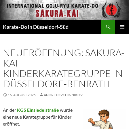
Zum
Inhalt
springen
Suchen
Karate-Do in Düsseldorf-Süd
PRIMÄR
MENÜ
NEUERÖFFNUNG: SAKURA-
KAI
KINDERKARATEGRUPPE IN
DÜSSELDORF-BENRATH
16. AUGUST 2025
ANDREJ OVCHINNIKOV
An der
KGS Einsiedelstraße
wurde
eine neue Karategruppe für Kinder
eröffnet.