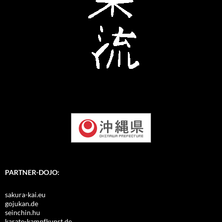
PARTNER-DOJO:
sakura-kai.eu
gojukan.de
seinchin.hu
karate-kampfkunst.de