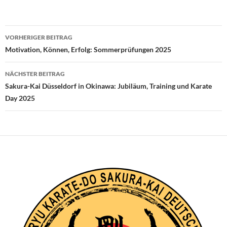
Beitragsnavigation
VORHERIGER BEITRAG
Motivation, Können, Erfolg: Sommerprüfungen 2025
NÄCHSTER BEITRAG
Sakura-Kai Düsseldorf in Okinawa: Jubiläum, Training und Karate
Day 2025