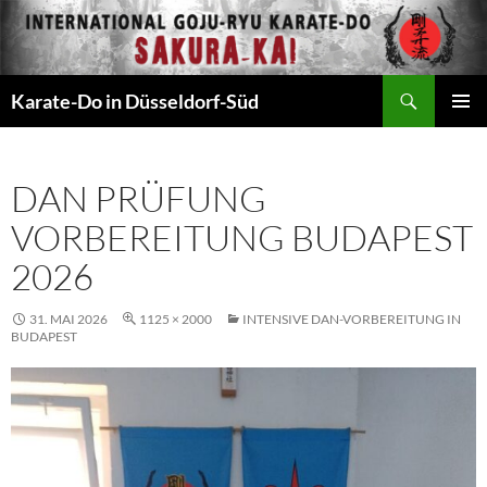
Zum
Inhalt
springen
Suchen
Karate-Do in Düsseldorf-Süd
PRIMÄR
MENÜ
DAN PRÜFUNG
VORBEREITUNG BUDAPEST
2026
31. MAI 2026
1125 × 2000
INTENSIVE DAN-VORBEREITUNG IN
BUDAPEST