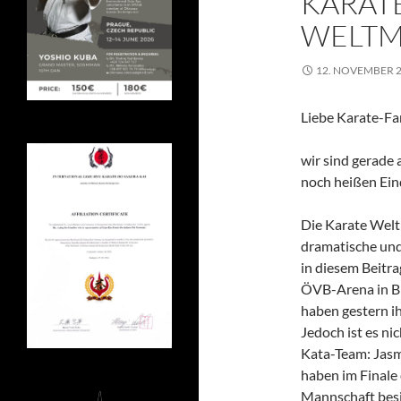
KARAT
WELTM
12. NOVEMBER 
Liebe Karate-Fa
wir sind gerad
noch heißen Ein
Die Karate Weltm
dramatische und
in diesem Beitra
ÖVB-Arena in Br
haben gestern i
Jedoch ist es n
Kata-Team: Jasm
haben im Finale
Mannschaft besi