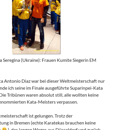
ta Seregina (Ukraine): Frauen Kumite Siegerin EM
ta Antonio Diaz war bei dieser Weltmeisterschaft nur
finde ich seine im Finale ausgeführte Suparinpei-Kata
Die Tribünen waren absolut still, alle wollten keine
enommierten Kata-Meisters verpassen.
eisterschaft ist gelungen. Trotz der
ung in Bremen (echte Karatekas brauchen keine
s
), des langen Weges aus Düsseldorf und zurück,