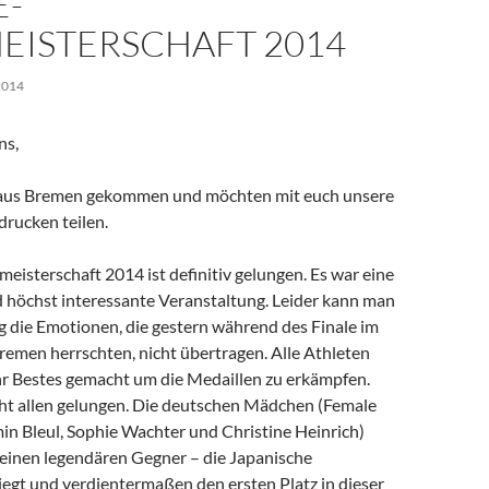
E-
EISTERSCHAFT 2014
2014
ns,
e aus Bremen gekommen und möchten mit euch unsere
drucken teilen.
eisterschaft 2014 ist definitiv gelungen. Es war eine
 höchst interessante Veranstaltung. Leider kann man
g die Emotionen, die gestern während des Finale im
emen herrschten, nicht übertragen. Alle Athleten
hr Bestes gemacht um die Medaillen zu erkämpfen.
icht allen gelungen. Die deutschen Mädchen (Female
in Bleul, Sophie Wachter und Christine Heinrich)
 einen legendären Gegner – die Japanische
egt und verdientermaßen den ersten Platz in dieser