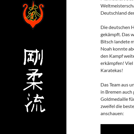
Weltmeisterscha
Deutschland den
Die deutschen H
gekämpft. Das w
Bitsch landete 
Noah konnte abe
den Kampf weite
erkämpfen! Viel 
Karatekas!
Das Team aus uns
in Bremen auch 
Goldmedaille fü
zweifel die best
anschauen: