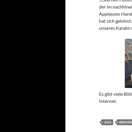
der im nachhine
Applauses Handf
hat sich gelohnt
unseres Karate 
Es gibt viele Bi
Internet.
2014
BREME