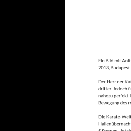
Ein Bild mit Ani
2013, Budapest.
Der Herr der Ka
dritter. Jedoch 
nahezu perfekt. 
Bewegung des r
Die Karate-Weltm
Hallenübernacht
5.Sternen Hotel