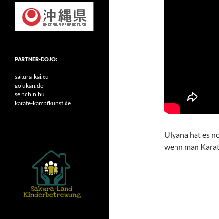
PARTNER-DOJO:
sakura-kai.eu
gojukan.de
seinchin.hu
karate-kampfkunst.de
Ulyana hat es no
wenn man Karate