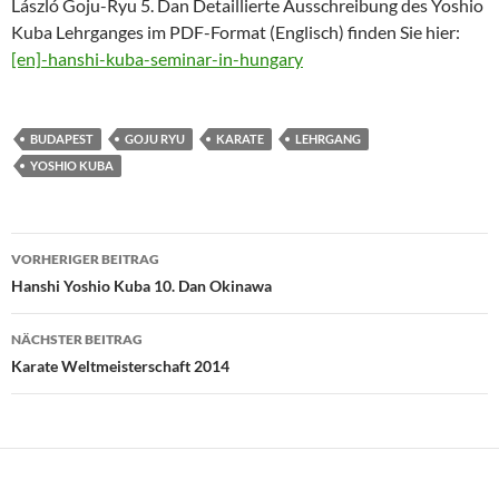
László Goju-Ryu 5. Dan Detaillierte Ausschreibung des Yoshio
Kuba Lehrganges im PDF-Format (Englisch) finden Sie hier:
[en]-hanshi-kuba-seminar-in-hungary
BUDAPEST
GOJU RYU
KARATE
LEHRGANG
YOSHIO KUBA
Beitragsnavigation
VORHERIGER BEITRAG
Hanshi Yoshio Kuba 10. Dan Okinawa
NÄCHSTER BEITRAG
Karate Weltmeisterschaft 2014