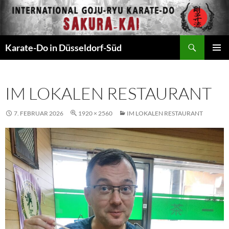
Zum
Inhalt
springen
Suchen
Karate-Do in Düsseldorf-Süd
PRIMÄR
MENÜ
IM LOKALEN RESTAURANT
7. FEBRUAR 2026
1920 × 2560
IM LOKALEN RESTAURANT