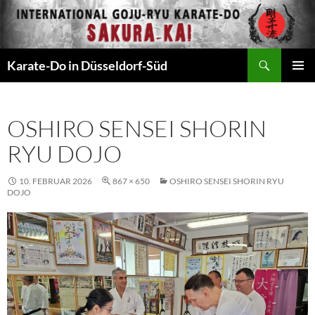
Zum
Inhalt
springen
Suchen
Karate-Do in Düsseldorf-Süd
PRIMÄR
MENÜ
OSHIRO SENSEI SHORIN
RYU DOJO
10. FEBRUAR 2026
867 × 650
OSHIRO SENSEI SHORIN RYU
DOJO