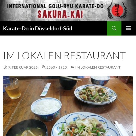
Zum
Inhalt
springen
Suchen
Karate-Do in Düsseldorf-Süd
PRIMÄR
MENÜ
IM LOKALEN RESTAURANT
7. FEBRUAR 2026
2560 × 1920
IM LOKALEN RESTAURANT