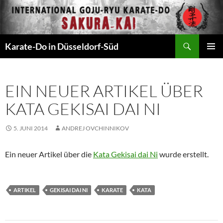
Zum
Inhalt
springen
Suchen
Karate-Do in Düsseldorf-Süd
PRIMÄR
MENÜ
EIN NEUER ARTIKEL ÜBER
KATA GEKISAI DAI NI
5. JUNI 2014
ANDREJ OVCHINNIKOV
Ein neuer Artikel über die
Kata Gekisai dai Ni
wurde erstellt.
ARTIKEL
GEKISAI DAI NI
KARATE
KATA