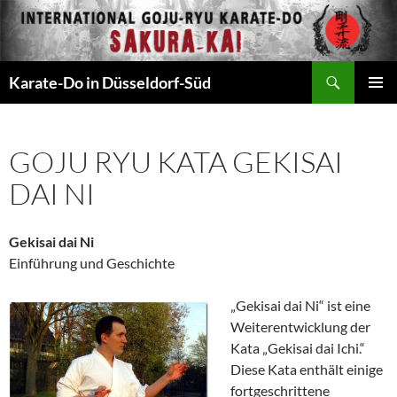
Zum
Inhalt
springen
Suchen
Karate-Do in Düsseldorf-Süd
PRIMÄR
MENÜ
GOJU RYU KATA GEKISAI
DAI NI
Gekisai dai Ni
Einführung und Geschichte
„Gekisai dai Ni“ ist eine
Weiterentwicklung der
Kata „Gekisai dai Ichi.“
Diese Kata enthält einige
fortgeschrittene