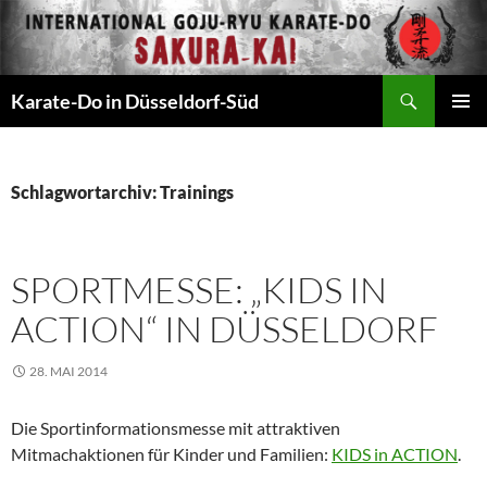
Zum
Inhalt
springen
Suchen
Karate-Do in Düsseldorf-Süd
PRIMÄR
MENÜ
Schlagwortarchiv: Trainings
SPORTMESSE: „KIDS IN
ACTION“ IN DÜSSELDORF
28. MAI 2014
Die Sportinformationsmesse mit attraktiven
Mitmachaktionen für Kinder und Familien:
KIDS in ACTION
.