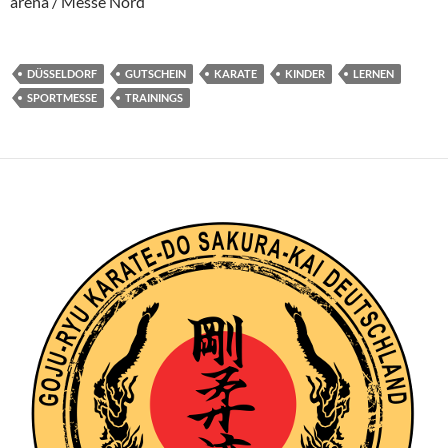
arena / Messe Nord
DÜSSELDORF
GUTSCHEIN
KARATE
KINDER
LERNEN
SPORTMESSE
TRAININGS