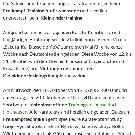
Die Schwerpunkte seiner Tätigkeit als Trainer liegen beim
Freikampf-Training für Erwachsene
und, ziemlich
unerwartet, beim
Kleinkindertraining
.
Aufgrund seiner hervorragenden Karate-Kenntnisse und
langjährigen Erfahrung, wurde Vladimir von unserem Verein
„Sakura-Kai Düsseldorf e.V.“ zum ersten Mal für eine ganze
Woche nach Deutschland eingeladen. Diese Woche von 12. bis
21. Oktober wird den Themen
Freikampf
(Jugendliche und
Erwachsene) und
Methoden des modernen
Kleinkindertrainings
komplett gewidmet.
Am Mittwoch, den 18. Oktober von 19:15 bis 21:00 Uhr und
am Freitag, den 20. Oktober von 18 bis 20 Uhr macht unser
Sportverein
kostenlose offene
Trainings
in Düsseldorf-
Holthausen
. Alle Karatekas sind herzlich eingeladen. Da es um
Freikampftechniken
geht, spielt eure Karate-Stilrichtung
(Goju-Ryu, Shotokan, Shito-Ryu usw.) keine wichtige Rolle.
Wir freuen uns, euch als Gäste bei unserem Training mit Sensei