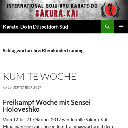
Zum
Inhalt
springen
Suchen
Karate-Do in Düsseldorf-Süd
PRIMÄR
MENÜ
Schlagwortarchiv: Kleinkindertraining
KUMITE WOCHE
16. SEPTEMBER 2017
Freikampf Woche mit Sensei
Holoveshko
Vom 12. bis 21. Oktober 2017 werden alle Sakura-Kai
Mitglieder eine ganz besondere Trainingswoche mit dem