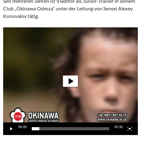
Seit mehreren Jahren ist Vladimir als Junior-Trainer in seinem
Club „Okinawa Odessa“ unter der Leitung von Sensei Alexey
Konovalov tätig.
Video-
Player
00:00
00:30