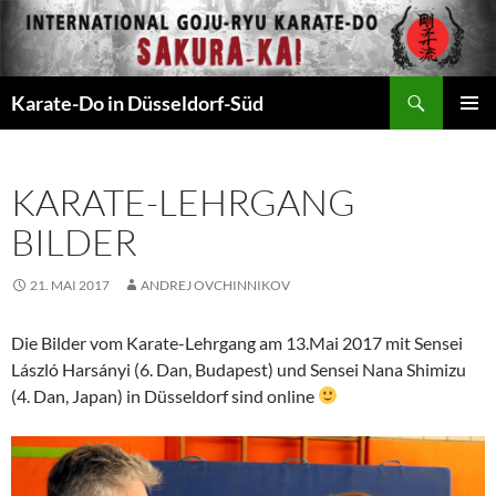
Zum
Inhalt
springen
Suchen
Karate-Do in Düsseldorf-Süd
PRIMÄR
MENÜ
KARATE-LEHRGANG
BILDER
21. MAI 2017
ANDREJ OVCHINNIKOV
Die Bilder vom Karate-Lehrgang am 13.Mai 2017 mit Sensei
László Harsányi (6. Dan, Budapest) und Sensei Nana Shimizu
(4. Dan, Japan) in Düsseldorf sind online