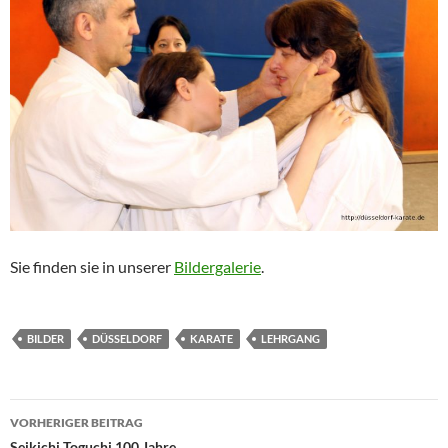
Sie finden sie in unserer
Bildergalerie
.
BILDER
DÜSSELDORF
KARATE
LEHRGANG
Beitragsnavigation
VORHERIGER BEITRAG
Seikichi Toguchi 100 Jahre