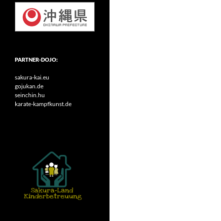
PARTNER-DOJO:
sakura-kai.eu
gojukan.de
seinchin.hu
karate-kampfkunst.de