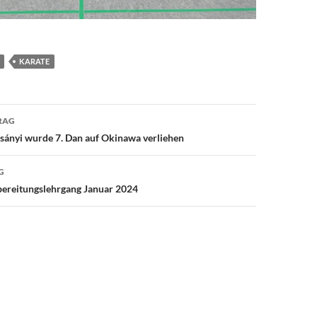
KARATE
avigation
RAG
sányi wurde 7. Dan auf Okinawa verliehen
G
ereitungslehrgang Januar 2024