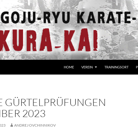
HOME
VEREIN
TRAININGSORT
P
E GÜRTELPRÜFUNGEN
BER 2023
023
ANDREJ OVCHINNIKOV