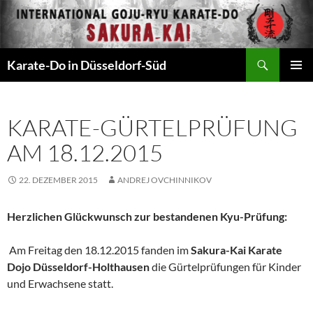
Zum
Inhalt
springen
Suchen
Karate-Do in Düsseldorf-Süd
PRIMÄR
MENÜ
KARATE-GÜRTELPRÜFUNG
AM 18.12.2015
22. DEZEMBER 2015
ANDREJ OVCHINNIKOV
Herzlichen Glückwunsch zur bestandenen Kyu-Prüfung:
Am Freitag den 18.12.2015 fanden im
Sakura-Kai Karate
Dojo Düsseldorf-Holthausen
die Gürtelprüfungen für Kinder
und Erwachsene statt.