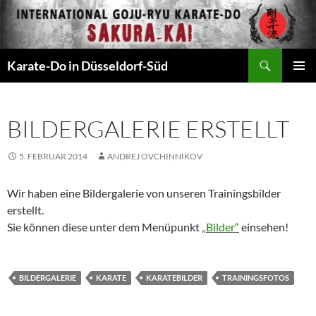
Zum
Inhalt
springen
Suchen
Karate-Do in Düsseldorf-Süd
PRIMÄR
MENÜ
BILDERGALERIE ERSTELLT
5. FEBRUAR 2014
ANDREJ OVCHINNIKOV
Wir haben eine Bilder­ga­lerie von unseren Trainingsbilder
erstellt.
Sie kön­nen diese unter dem Menüpunkt
„Bilder“
einsehen!
BILDERGALERIE
KARATE
KARATEBILDER
TRAININGSFOTOS