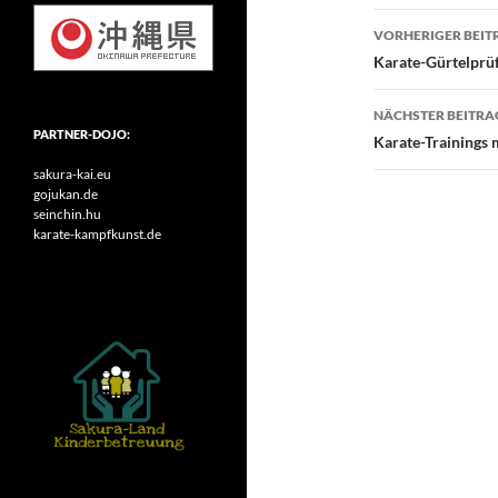
Beitragsn
VORHERIGER BEIT
Karate-Gürtelprü
NÄCHSTER BEITRA
PARTNER-DOJO:
Karate-Trainings 
sakura-kai.eu
gojukan.de
seinchin.hu
karate-kampfkunst.de