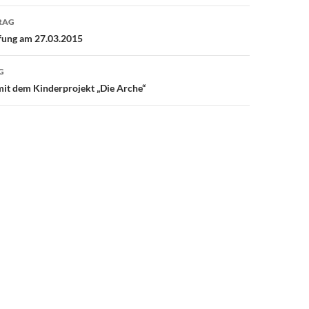
avigation
RAG
fung am 27.03.2015
G
mit dem Kinderprojekt „Die Arche“