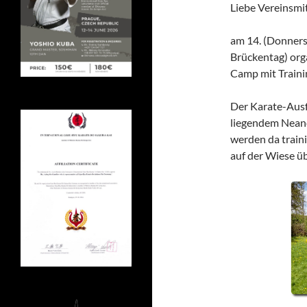
Liebe Vereinsmit
am 14. (Donnerst
Brückentag) orga
Camp mit Trainin
Der Karate-Ausf
liegendem Neande
werden da traini
auf der Wiese ü