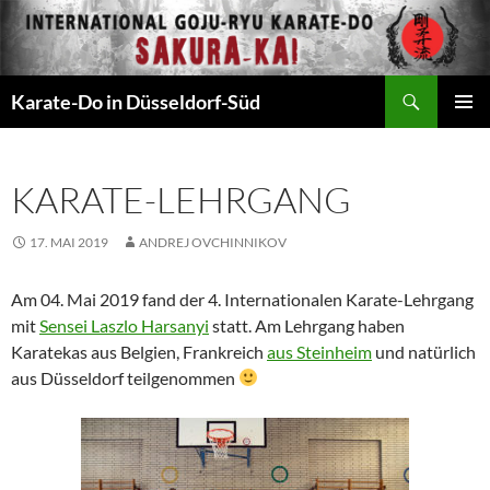
Zum
Inhalt
springen
Suchen
Karate-Do in Düsseldorf-Süd
PRIMÄR
MENÜ
KARATE-LEHRGANG
17. MAI 2019
ANDREJ OVCHINNIKOV
Am 04. Mai 2019 fand der 4. Internationalen Karate-Lehrgang
mit
Sensei Laszlo Harsanyi
statt. Am Lehrgang haben
Karatekas aus Belgien, Frankreich
aus Steinheim
und natürlich
aus Düsseldorf teilgenommen