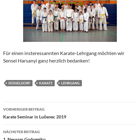
Für einen insteressannten Karate-Lehrgang möchten wir
Sensei Harsanyi ganz herzlich bedanken!
DÜSSELDORF
KARATE
LEHRGANG
Beitragsnavigation
VORHERIGER BEITRAG
Karate Seminar in Lučenec 2019
NÄCHSTER BEITRAG
1. Neusser Godogeiko