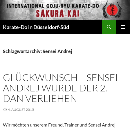
Zum
Inhalt
springen
Suchen
Karate-Do in Düsseldorf-Süd
PRIMÄR
MENÜ
Schlagwortarchiv: Sensei Andrej
GLÜCKWUNSCH – SENSEI
ANDREJ WURDE DER 2.
DAN VERLIEHEN
4. AUGUST 2015
Wir möchten unserem Freund, Trainer und Sensei Andrej