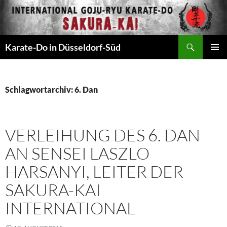
Zum
Inhalt
springen
Suchen
Karate-Do in Düsseldorf-Süd
PRIMÄR
MENÜ
Schlagwortarchiv: 6. Dan
VERLEIHUNG DES 6. DAN
AN SENSEI LASZLO
HARSANYI, LEITER DER
SAKURA-KAI
INTERNATIONAL