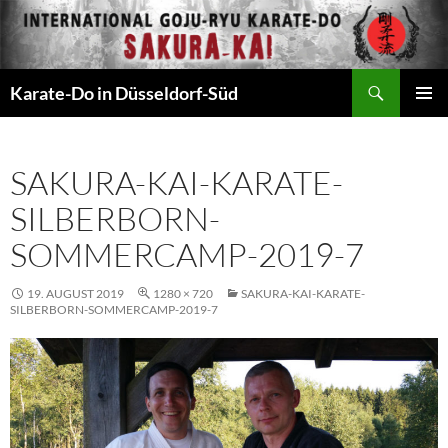
Zum
Inhalt
springen
Suchen
Karate-Do in Düsseldorf-Süd
PRIMÄR
MENÜ
SAKURA-KAI-KARATE-
SILBERBORN-
SOMMERCAMP-2019-7
19. AUGUST 2019
1280 × 720
SAKURA-KAI-KARATE-
SILBERBORN-SOMMERCAMP-2019-7