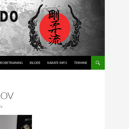
ROBETRAINING
BILDER
KARATE-INFO
TERMINE
LOV
OV