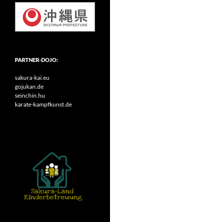
PARTNER-DOJO:
sakura-kai.eu
gojukan.de
seinchin.hu
karate-kampfkunst.de