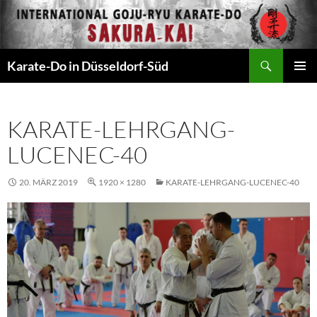
Zum
Inhalt
springen
Suchen
Karate-Do in Düsseldorf-Süd
PRIMÄR
MENÜ
KARATE-LEHRGANG-
LUCENEC-40
20. MÄRZ 2019
1920 × 1280
KARATE-LEHRGANG-LUCENEC-40