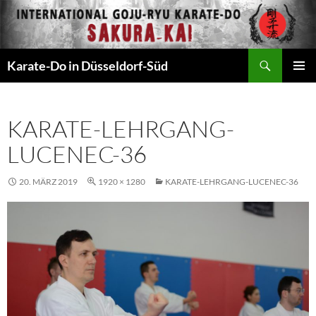
Zum
Inhalt
springen
Suchen
Karate-Do in Düsseldorf-Süd
PRIMÄR
MENÜ
KARATE-LEHRGANG-
LUCENEC-36
20. MÄRZ 2019
1920 × 1280
KARATE-LEHRGANG-LUCENEC-36