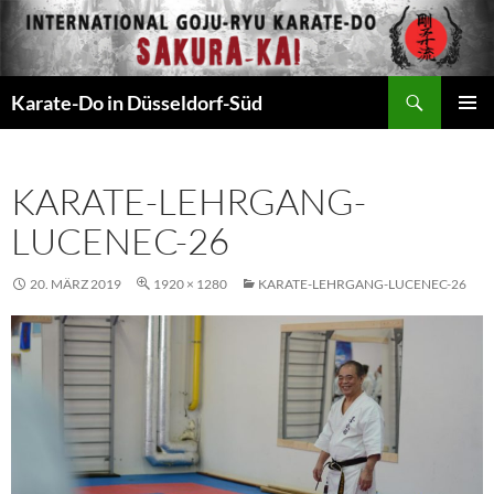
Zum
Inhalt
springen
Suchen
Karate-Do in Düsseldorf-Süd
PRIMÄR
MENÜ
KARATE-LEHRGANG-
LUCENEC-26
20. MÄRZ 2019
1920 × 1280
KARATE-LEHRGANG-LUCENEC-26