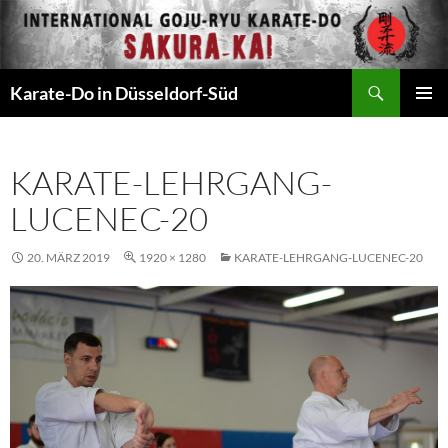
Zum
Inhalt
springen
Suchen
Karate-Do in Düsseldorf-Süd
PRIMÄR
MENÜ
KARATE-LEHRGANG-
LUCENEC-20
20. MÄRZ 2019
1920 × 1280
KARATE-LEHRGANG-LUCENEC-20