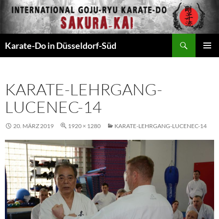
Zum
Inhalt
springen
Suchen
Karate-Do in Düsseldorf-Süd
PRIMÄR
MENÜ
KARATE-LEHRGANG-
LUCENEC-14
20. MÄRZ 2019
1920 × 1280
KARATE-LEHRGANG-LUCENEC-14