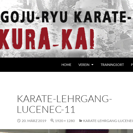
HOME
VEREIN
TRAININGSORT
P
KARATE-LEHRGANG-
LUCENEC-11
20. MÄRZ 2019
1920 × 1280
KARATE-LEHRGANG-LUCENEC