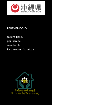
PARTNER-DOJO:
sakura-kai.eu
gojukan.de
seinchin.hu
karate-kampfkunst.de