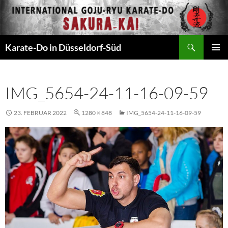
Zum
Inhalt
springen
Suchen
Karate-Do in Düsseldorf-Süd
PRIMÄR
MENÜ
IMG_5654-24-11-16-09-59
23. FEBRUAR 2022
1280 × 848
IMG_5654-24-11-16-09-59