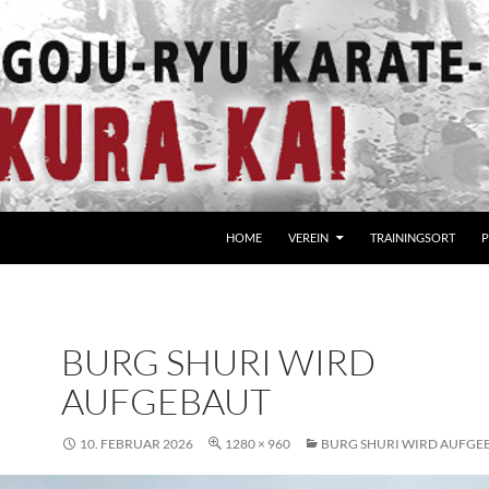
HOME
VEREIN
TRAININGSORT
P
BURG SHURI WIRD
AUFGEBAUT
10. FEBRUAR 2026
1280 × 960
BURG SHURI WIRD AUFGE