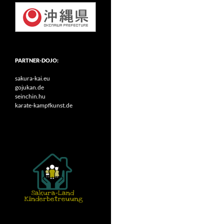
PARTNER-DOJO:
sakura-kai.eu
gojukan.de
seinchin.hu
karate-kampfkunst.de