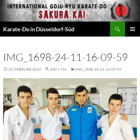
Zum
Inhalt
springen
Suchen
Karate-Do in Düsseldorf-Süd
PRIMÄR
MENÜ
IMG_1698-24-11-16-09-59
23. FEBRUAR 2022
960 × 716
IMG_1698-24-11-16-09-59