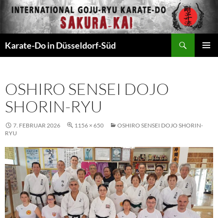
Zum
Inhalt
springen
Suchen
Karate-Do in Düsseldorf-Süd
PRIMÄR
MENÜ
OSHIRO SENSEI DOJO
SHORIN-RYU
7. FEBRUAR 2026
1156 × 650
OSHIRO SENSEI DOJO SHORIN-
RYU