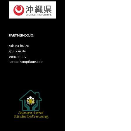
PARTNER-DOJO:
sakura-kai.eu
gojukan.de
seinchin.hu
karate-kampfkunst.de