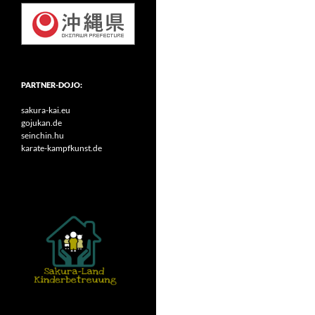
PARTNER-DOJO:
sakura-kai.eu
gojukan.de
seinchin.hu
karate-kampfkunst.de