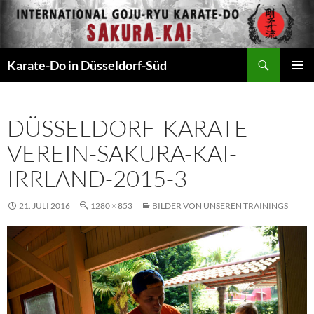
Zum
Inhalt
springen
Suchen
Karate-Do in Düsseldorf-Süd
PRIMÄR
MENÜ
DÜSSELDORF-KARATE-
VEREIN-SAKURA-KAI-
IRRLAND-2015-3
21. JULI 2016
1280 × 853
BILDER VON UNSEREN TRAININGS