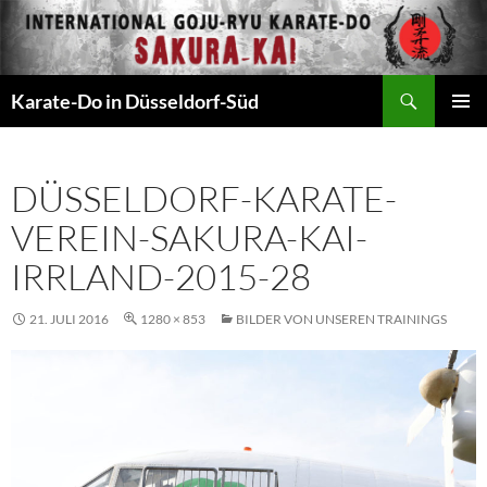
Zum
Inhalt
springen
Suchen
Karate-Do in Düsseldorf-Süd
PRIMÄR
MENÜ
DÜSSELDORF-KARATE-
VEREIN-SAKURA-KAI-
IRRLAND-2015-28
21. JULI 2016
1280 × 853
BILDER VON UNSEREN TRAININGS