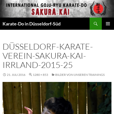
Zum
Inhalt
springen
Suchen
Karate-Do in Düsseldorf-Süd
PRIMÄR
MENÜ
DÜSSELDORF-KARATE-
VEREIN-SAKURA-KAI-
IRRLAND-2015-25
21. JULI 2016
1280 × 853
BILDER VON UNSEREN TRAININGS