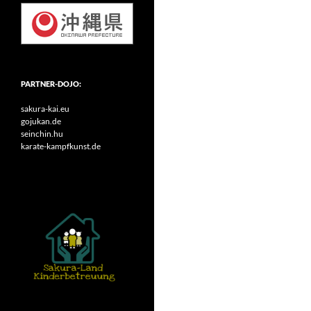
PARTNER-DOJO:
sakura-kai.eu
gojukan.de
seinchin.hu
karate-kampfkunst.de