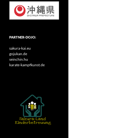
PARTNER-DOJO:
sakura-kai.eu
gojukan.de
seinchin.hu
karate-kampfkunst.de