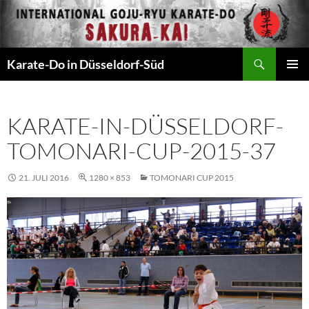
Zum
Inhalt
springen
Suchen
Karate-Do in Düsseldorf-Süd
PRIMÄR
MENÜ
KARATE-IN-DÜSSELDORF-
TOMONARI-CUP-2015-37
21. JULI 2016
1280 × 853
TOMONARI CUP 2015