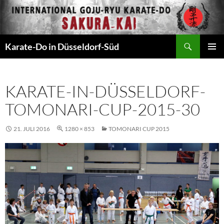
Zum
Inhalt
springen
Suchen
Karate-Do in Düsseldorf-Süd
PRIMÄR
MENÜ
KARATE-IN-DÜSSELDORF-
TOMONARI-CUP-2015-30
21. JULI 2016
1280 × 853
TOMONARI CUP 2015