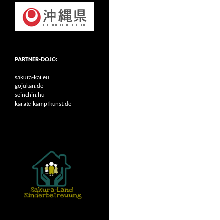
PARTNER-DOJO:
sakura-kai.eu
gojukan.de
seinchin.hu
karate-kampfkunst.de