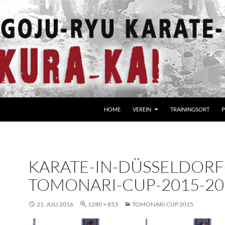
HOME
VEREIN
TRAININGSORT
P
KARATE-IN-DÜSSELDORF
TOMONARI-CUP-2015-20
21. JULI 2016
1280 × 853
TOMONARI CUP 2015