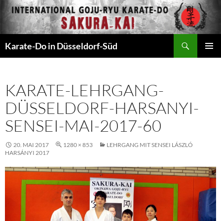
Zum
Inhalt
springen
Suchen
Karate-Do in Düsseldorf-Süd
PRIMÄR
MENÜ
KARATE-LEHRGANG-
DÜSSELDORF-HARSANYI-
SENSEI-MAI-2017-60
20. MAI 2017
1280 × 853
LEHRGANG MIT SENSEI LÁSZLÓ
HARSÁNYI 2017