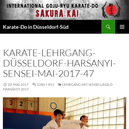
Zum
Inhalt
springen
Suchen
Karate-Do in Düsseldorf-Süd
PRIMÄR
MENÜ
KARATE-LEHRGANG-
DÜSSELDORF-HARSANYI-
SENSEI-MAI-2017-47
20. MAI 2017
1280 × 853
LEHRGANG MIT SENSEI LÁSZLÓ
HARSÁNYI 2017