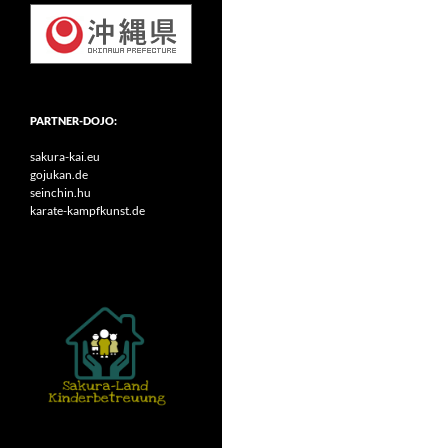
PARTNER-DOJO:
sakura-kai.eu
gojukan.de
seinchin.hu
karate-kampfkunst.de