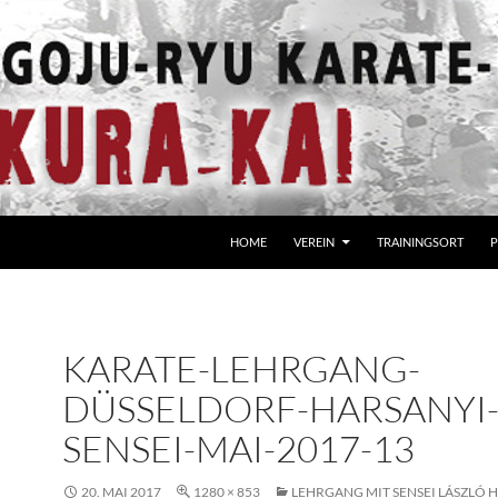
HOME
VEREIN
TRAININGSORT
P
KARATE-LEHRGANG-
DÜSSELDORF-HARSANYI
SENSEI-MAI-2017-13
20. MAI 2017
1280 × 853
LEHRGANG MIT SENSEI LÁSZLÓ 