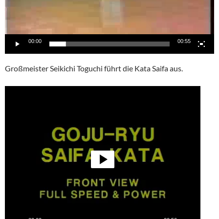
00:00
00:55
Großmeister Seikichi Toguchi führt die Kata Saifa aus.
Video-
Player