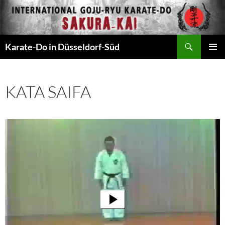
Zum
Inhalt
springen
Suchen
Karate-Do in Düsseldorf-Süd
PRIMÄR
MENÜ
KATA SAIFA
Video-
Player