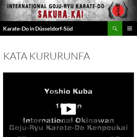
Zum
Inhalt
springen
Suchen
Karate-Do in Düsseldorf-Süd
PRIMÄR
MENÜ
KATA KURURUNFA
Video-
Player