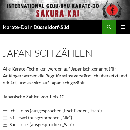
Zum
Inhalt
springen
Suchen
Karate-Do in Düsseldorf-Süd
PRIMÄR
MENÜ
JAPANISCH ZÄHLEN
Alle Karate-Techniken werden auf Japanisch genannt (für
Anfänger werden die Begriffe selbstverständlich übersetzt und
erklärt) und es wird auf Japanisch gezählt.
Japanische Zahlen von 1 bis 10:
一 Ichi – eins (ausgesprochen „itschi“ oder „itsch“)
二 Ni – zwei (ausgesprochen „Nie“)
三 San – drei (ausgesprochen „San“)